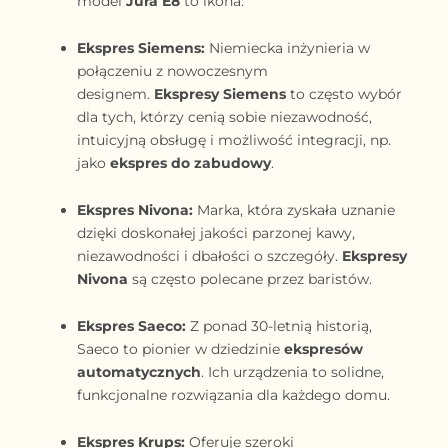
model
Jura E8
to ikona.
Ekspres Siemens:
Niemiecka inżynieria w
połączeniu z nowoczesnym
designem.
Ekspresy Siemens
to często wybór
dla tych, którzy cenią sobie niezawodność,
intuicyjną obsługę i możliwość integracji, np.
jako
ekspres do zabudowy
.
Ekspres Nivona:
Marka, która zyskała uznanie
dzięki doskonałej jakości parzonej kawy,
niezawodności i dbałości o szczegóły.
Ekspresy
Nivona
są często polecane przez baristów.
Ekspres Saeco:
Z ponad 30-letnią historią,
Saeco to pionier w dziedzinie
ekspresów
automatycznych
. Ich urządzenia to solidne,
funkcjonalne rozwiązania dla każdego domu.
Ekspres Krups:
Oferuje szeroki