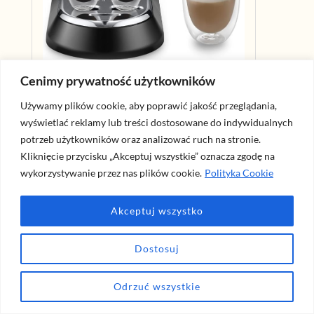
Cenimy prywatność użytkowników
De’Longhi 132106169 EC 685
Ekspres Do Kawy, Metal, 1350 W, 1 L,
Używamy plików cookie, aby poprawić jakość przeglądania,
Czerwony
wyświetlać reklamy lub treści dostosowane do indywidualnych
potrzeb użytkowników oraz analizować ruch na stronie.
Ciśnienie 15 barów pozwala uzyskać
espresso o bogatym aromacie i delikatnej
Kliknięcie przycisku „Akceptuj wszystkie” oznacza zgodę na
piance o orzechowej barwie.
wykorzystywanie przez nas plików cookie.
Polityka Cookie
System Cappuccino z regulowaną dyszą
Za pomocą regulowanej dyszy do
Akceptuj wszystko
spieniania mleka można łatwo
przygotować wyśmienite cappuccino lub
Dostosuj
doskonałe cafelatte
Ma tylko 15 cm szerokości
Odrzuć wszystkie
Kup na Amazon.pl