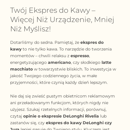
Twój Ekspres do Kawy –
Więcej Niż Urządzenie, Mniej
Niż Myślisz!
Dotarliśmy do sedna. Pamiętaj, że
ekspres do
kawy
to nie tylko kawa. To narzędzie do tworzenia
momentów – chwili relaksu z
espresso
,
energetyzującego
americano
, czy słodkiego
latte
macchiato
w towarzystwie bliskich. To inwestycja w
jakość Twojego codziennego życia, w małe
przyjemności, które czynią każdy dzień lepszym.
Nie daj się zwieść pustym obietnicom reklamowym
ani przeładowanym funkcjom, których nigdy nie
użyjesz. Szukaj rzetelnych informacji, porównuj,
czytaj
opinie o ekspresie DeLonghi Rivelia
lub
zastanów się, czy
ekspres do kawy DeLonghi czy
Jura
lepiej pasuje do Twojego stylu. Kluczem jest