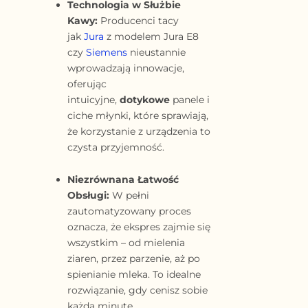
Technologia w Służbie
Kawy:
Producenci tacy
jak
Jura
z modelem Jura E8
czy
Siemens
nieustannie
wprowadzają innowacje,
oferując
intuicyjne,
dotykowe
panele i
ciche młynki, które sprawiają,
że korzystanie z urządzenia to
czysta przyjemność.
Niezrównana Łatwość
Obsługi:
W pełni
zautomatyzowany proces
oznacza, że
ekspres
zajmie się
wszystkim – od mielenia
ziaren, przez parzenie, aż po
spienianie mleka. To idealne
rozwiązanie, gdy cenisz sobie
każdą minutę.