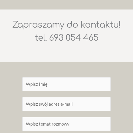
Zapraszamy do kontaktu!
tel. 693 054 465
T
w
o
P
j
o
e
d
i
O
a
m
c
j
i