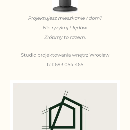
Projektujesz mieszkanie / dom?
Nie ryzykuj błędów.
Zróbmy to razem.
Studio projektowania wnętrz Wrocław
tel: 693 054 465