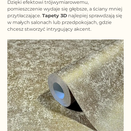
Dzięki efektowi trójwymiarowemu,
pomieszczenie wydaje się głębsze, a ściany mniej
przytłaczające.
Tapety 3D
najlepiej sprawdzają się
w małych salonach lub przedpokojach, gdzie
chcesz stworzyć intrygujący akcent.